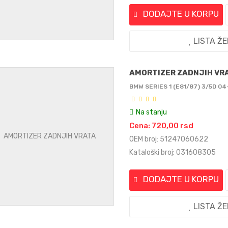
DODAJTE U KORPU
LISTA Ž
AMORTIZER ZADNJIH VR
BMW SERIES 1 (E81/87) 3/5D 04
Na stanju
Cena: 720,00 rsd
OEM broj: 51247060622
Kataloški broj: 031608305
DODAJTE U KORPU
LISTA Ž