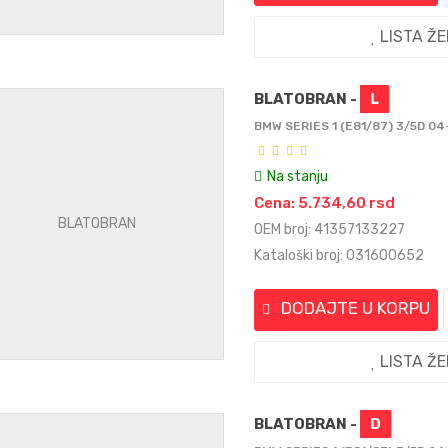
LISTA Ž
BLATOBRAN -
L
BMW SERIES 1 (E81/87) 3/5D 04
Na stanju
Cena: 5.734,60 rsd
OEM broj: 41357133227
Kataloški broj: 031600652
DODAJTE U KORPU
LISTA Ž
BLATOBRAN -
D