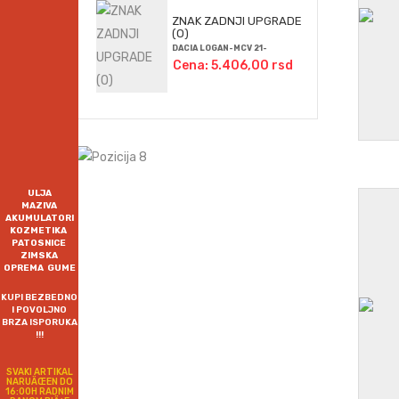
ZNAK ZADNJI UPGRADE
(O)
DACIA LOGAN-MCV 21-
Cena: 5.406,00 rsd
ULJA
MAZIVA
AKUMULATORI
KOZMETIKA
PATOSNICE
ZIMSKA
OPREMA GUME
KUPI BEZBEDNO
I POVOLJNO
BRZA ISPORUKA
!!!
SVAKI ARTIKAL
NARUÄŒEN DO
16:00H RADNIM