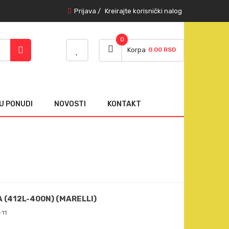
Prijava
/
Kreirajte korisnički nalog
0
Korpa
0.00 RSD
U PONUDI
NOVOSTI
KONTAKT
 (412L-400N) (MARELLI)
-11