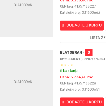
Cena: 5.336,00 rsd
OEM broj: 41357133227
Kataloški broj: 031600662
DODAJTE U KORPU
LISTA Ž
BLATOBRAN -
D
BMW SERIES 1 (E81/87) 3/5D 04
Na stanju
Cena: 5.734,60 rsd
OEM broj: 41357133228
Kataloški broj: 031600651
DODAJTE U KORPU