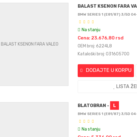
BALAST KSENON FARA V
BMW SERIES 1 (E81/87) 3/5D 04
Na stanju
Cena: 23.676,80 rsd
OEM broj: 6224L8
Kataloški broj: 031605700
DODAJTE U KORPU
LISTA Ž
BLATOBRAN -
L
BMW SERIES 1 (E81/87) 3/5D 04
Na stanju