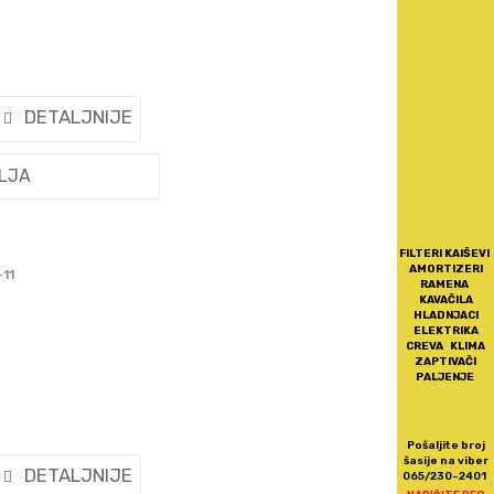
DETALJNIJE
ELJA
FILTERI KAIŠEVI
AMORTIZERI
-11
RAMENA
KAVAČILA
HLADNJACI
ELEKTRIKA
CREVA KLIMA
ZAPTIVAČI
PALJENJE
Pošaljite broj
šasije na viber
DETALJNIJE
065/230-2401