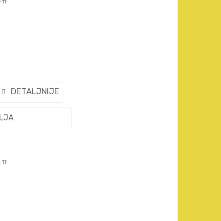
-11
DETALJNIJE
ELJA
-11