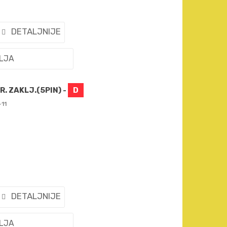
DETALJNIJE
ELJA
. ZAKLJ.(5PIN) -
D
-11
DETALJNIJE
ELJA