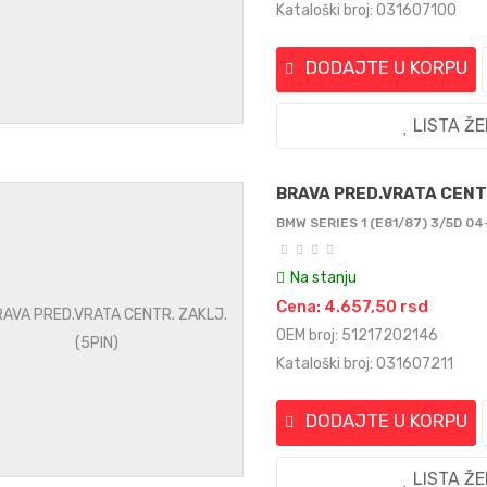
Kataloški broj: 031607100
DODAJTE U KORPU
LISTA Ž
BRAVA PRED.VRATA CENTR
BMW SERIES 1 (E81/87) 3/5D 04
Na stanju
Cena: 4.657,50 rsd
OEM broj: 51217202146
Kataloški broj: 031607211
DODAJTE U KORPU
LISTA Ž