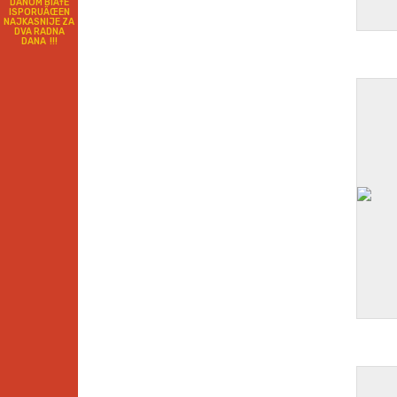
DANOM BIÄ†E
ISPORUÄŒEN
NAJKASNIJE ZA
DVA RADNA
DANA !!!