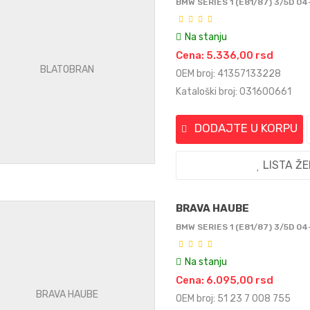
BMW SERIES 1 (E81/87) 3/5D 04
Na stanju
Cena: 5.336,00 rsd
OEM broj: 41357133228
Kataloški broj: 031600661
DODAJTE U KORPU
LISTA Ž
BRAVA HAUBE
BMW SERIES 1 (E81/87) 3/5D 04
Na stanju
Cena: 6.095,00 rsd
OEM broj: 51 23 7 008 755