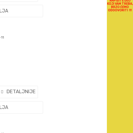
NAPIŠITE DEO
KOJI VAM TREBA,
BRZO ĆEMO
ELJA
ODGOVORITI !!!
-11
DETALJNIJE
ELJA