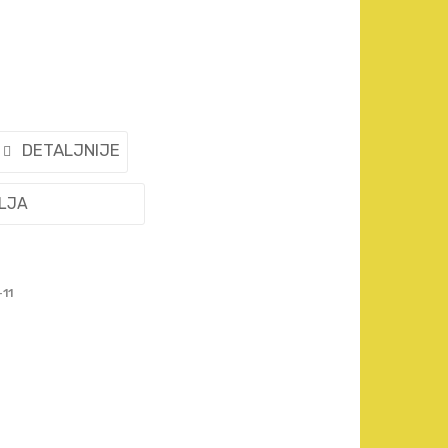
DETALJNIJE
ELJA
-11