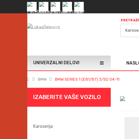
PRETRAŽU
UNIVERZALNI DELOVI
NASL
BMW
BMW SERIES 1 (E81/87) 3/5D 04-11
IZABERITE VAŠE VOZILO