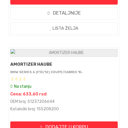
DETALJNIJE
LISTA ŽELJA
AMORTIZER HAUBE
BMW SERIES 6 (F13/12) COUPE/CABRIO 15-
Na stanju
Cena: 633,60 rsd
OEM broj: 51237206644
Kataloški broj: 155208200
DODAJTE U KORPU