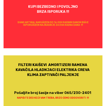
KUPI BEZBEDNO I POVOLJNO
BRZA ISPORUKA !!!
SVAKI ARTIKAL NARUÄŒEN DO 16:00H RADNIM DANOM BIÄ†E
ISPORUÄŒEN NAJKASNIJE ZA DVA RADNA DANA !!!
FILTERI KAIŠEVI AMORTIZERI RAMENA
KAVAČILA HLADNJACI ELEKTRIKA CREVA
KLIMA ZAPTIVAČI PALJENJE
Pošaljite broj šasije na viber 065/230-2401
NAPIŠITE DEO KOJI VAM TREBA, BRZO ĆEMO ODGOVORITI !!!