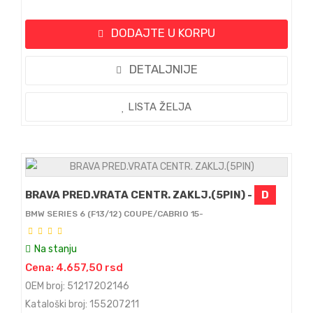
DODAJTE U KORPU
DETALJNIJE
LISTA ŽELJA
BRAVA PRED.VRATA CENTR. ZAKLJ.(5PIN) -
D
BMW SERIES 6 (F13/12) COUPE/CABRIO 15-
Na stanju
Cena: 4.657,50 rsd
OEM broj: 51217202146
Kataloški broj: 155207211