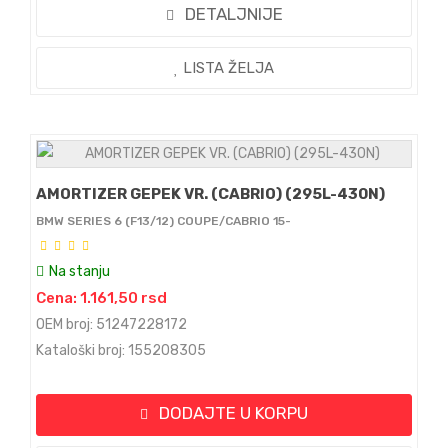
DETALJNIJE
LISTA ŽELJA
AMORTIZER GEPEK VR. (CABRIO) (295L-430N)
BMW SERIES 6 (F13/12) COUPE/CABRIO 15-
Na stanju
Cena: 1.161,50 rsd
OEM broj: 51247228172
Kataloški broj: 155208305
DODAJTE U KORPU