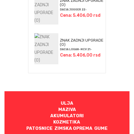
ZNAK ZADNJI UPGRADE
(O)
DACIA JOGGER 22-
Cena: 5.406,00 rsd
ZNAK ZADNJI UPGRADE
(O)
DACIA LOGAN-MCV 21-
Cena: 5.406,00 rsd
ULJA
MAZIVA
AKUMULATORI
KOZMETIKA
PATOSNICE ZIMSKA OPREMA GUME