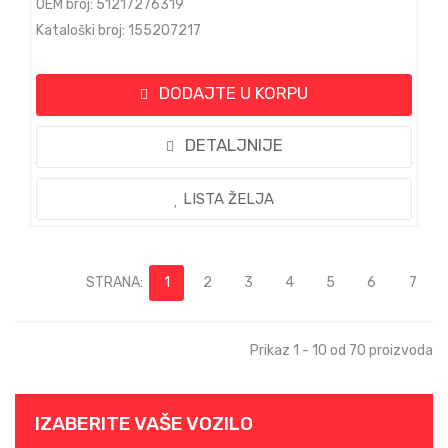
OEM broj: 51217276319
Kataloški broj: 155207217
DODAJTE U KORPU
DETALJNIJE
LISTA ŽELJA
STRANA:
1
2
3
4
5
6
7
Prikaz 1 - 10 od 70 proizvoda
IZABERITE VAŠE VOZILO