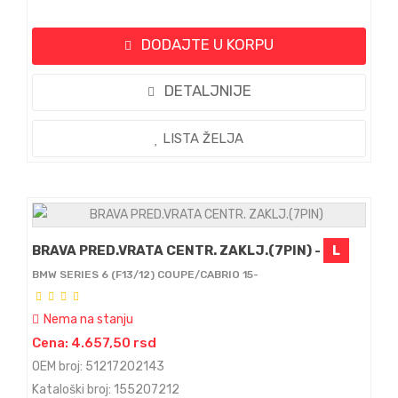
DODAJTE U KORPU
DETALJNIJE
LISTA ŽELJA
BRAVA PRED.VRATA CENTR. ZAKLJ.(7PIN) -
L
BMW SERIES 6 (F13/12) COUPE/CABRIO 15-
Nema na stanju
Cena: 4.657,50 rsd
OEM broj: 51217202143
Kataloški broj: 155207212