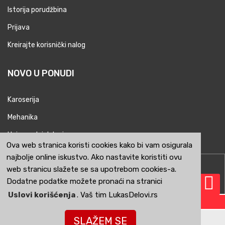
Istorija porudžbina
Prijava
Kreirajte korisnički nalog
NOVO U PONUDI
Karoserija
Mehanika
Univerzalni delovi
Ova web stranica koristi cookies kako bi vam osigurala
najbolje online iskustvo. Ako nastavite koristiti ovu
LukasDelovi.rs © 2026 Sva prava zadržana.
web stranicu slažete se sa upotrebom cookies-a.
Izrada sajta
Dodatne podatke možete pronaći na stranici
Uslovi korišćenja
. Vaš tim LukasDelovi.rs
LukasDelovi.rs KOL CENTAR 00-24
SLAŽEM SE