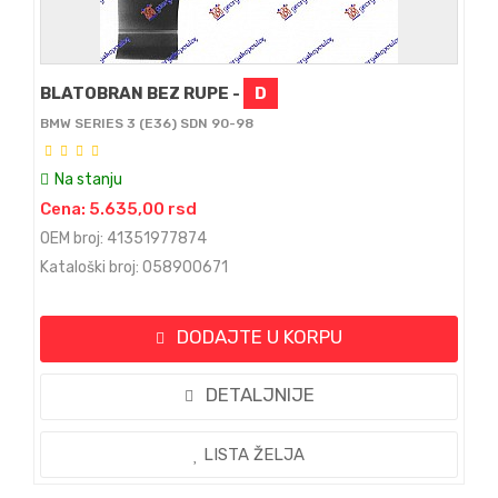
BLATOBRAN BEZ RUPE -
D
BMW SERIES 3 (E36) SDN 90-98
Na stanju
Cena: 5.635,00 rsd
OEM broj: 41351977874
Kataloški broj: 058900671
DODAJTE U KORPU
DETALJNIJE
LISTA ŽELJA