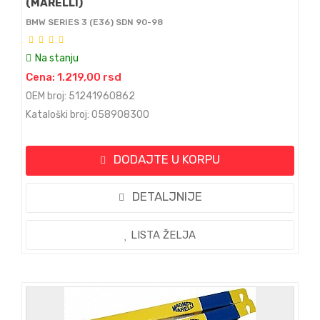
(MARELLI)
BMW SERIES 3 (E36) SDN 90-98
Na stanju
Cena: 1.219,00 rsd
OEM broj: 51241960862
Kataloški broj: 058908300
DODAJTE U KORPU
DETALJNIJE
LISTA ŽELJA