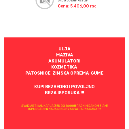
DACIA LOGAN-MCV 21-
Cena: 5.406,00 rsd
ULJA
MAZIVA
AKUMULATORI
KOZMETIKA
PATOSNICE ZIMSKA OPREMA GUME
KUPI BEZBEDNO I POVOLJNO
BRZA ISPORUKA !!!
SVAKI ARTIKAL NARUÄŒEN DO 16:00H RADNIM DANOM BIÄ†E
ISPORUÄŒEN NAJKASNIJE ZA DVA RADNA DANA !!!