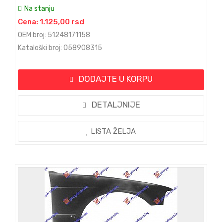
Na stanju
Cena: 1.125,00 rsd
OEM broj: 51248171158
Kataloški broj: 058908315
DODAJTE U KORPU
DETALJNIJE
LISTA ŽELJA