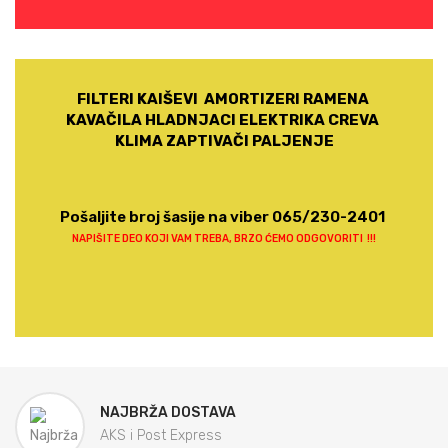
FILTERI KAIŠEVI AMORTIZERI RAMENA
KAVAČILA HLADNJACI ELEKTRIKA CREVA
KLIMA ZAPTIVAČI PALJENJE
Pošaljite broj šasije na viber 065/230-2401
NAPIŠITE DEO KOJI VAM TREBA, BRZO ĆEMO ODGOVORITI !!!
NAJBRŽA DOSTAVA
AKS i Post Express