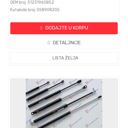
OEM broj: 51231960852
Kataloški broj: 058908205
DODAJTE U KORPU
DETALJNIJE
LISTA ŽELJA