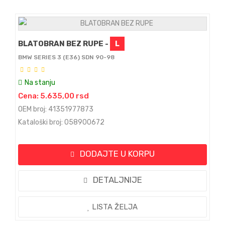
BLATOBRAN BEZ RUPE -
L
BMW SERIES 3 (E36) SDN 90-98
Na stanju
Cena: 5.635,00 rsd
OEM broj: 41351977873
Kataloški broj: 058900672
DODAJTE U KORPU
DETALJNIJE
LISTA ŽELJA