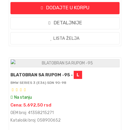
DODAJTE U KORPU
DETALJNIJE
LISTA ŽELJA
BLATOBRAN SA RUPOM -95 -
L
BMW SERIES 3 (E36) SDN 90-98
Na stanju
Cena: 5.692,50 rsd
OEM broj: 41358215271
Kataloški broj: 058900652