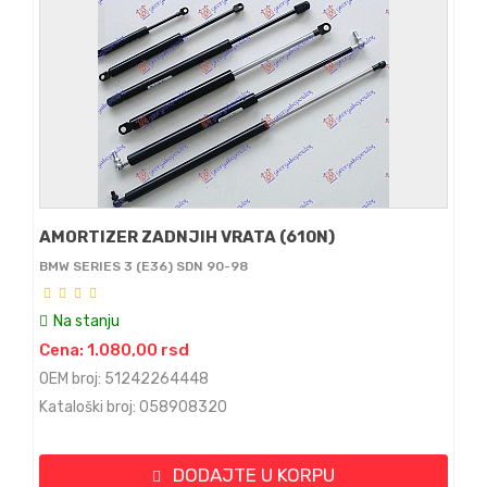
AMORTIZER ZADNJIH VRATA (610N)
BMW SERIES 3 (E36) SDN 90-98
Na stanju
Cena: 1.080,00 rsd
OEM broj: 51242264448
Kataloški broj: 058908320
DODAJTE U KORPU