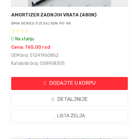
AMORTIZER ZADNJIH VRATA (480N)
BMW SERIES 3 (E36) SDN 90-98
Na stanju
Cena: 765,00 rsd
OEM broj: 51241960862
Kataloški broj: 058908305
DODAJTE U KORPU
DETALJNIJE
LISTA ŽELJA