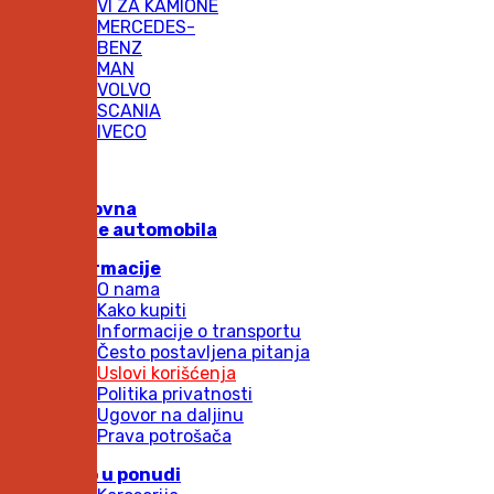
DELOVI ZA KAMIONE
MERCEDES-
BENZ
MAN
VOLVO
SCANIA
IVECO
Naslovna
Marke automobila
Informacije
O nama
Kako kupiti
Informacije o transportu
Često postavljena pitanja
Uslovi korišćenja
Politika privatnosti
Ugovor na daljinu
Prava potrošača
Novo u ponudi