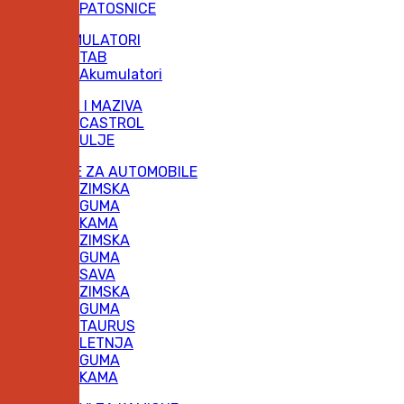
PATOSNICE
AKUMULATORI
TAB
Akumulatori
ULJA I MAZIVA
CASTROL
ULJE
GUME ZA AUTOMOBILE
ZIMSKA
GUMA
KAMA
ZIMSKA
GUMA
SAVA
ZIMSKA
GUMA
TAURUS
LETNJA
GUMA
KAMA