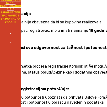
NARUÄŒEN DO
16:00H
RADNIM DANOM
BIÄ†E
ISPORUÄŒEN
3. Registracija
NAJKASNIJE
ZA DVA RADNA
Registracija nije obavezna da bi se kupovina realizovala.
DANA !!!
Da bi se Kupac registrovao, mora imati najmanje
18 godin
Kupac snosi svu odgovornost za taÄnost i potpunost p
Nakon završetka procesa registracije Korisnik stiÄe mogu
porudÅ¾bina, status porudÅ¾bine kao i dodatnim obavešt
Korisnik registracijom potvrÄ‘uje:
da je u potpunosti upoznat i da prihvata Uslove kori
taÄnost i potpunost u obrascu navedenih podataka