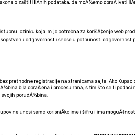
Zakona o zaštiti liÄnih podataka, da moÅ¾emo obraÄ‘ivati li
istupnu lozinku koja im je potrebna za korišÄ‡enje web proda
Äivu sopstvenu odgovornost i snose u potpunosti odgovornos
z prethodne registracije na stranicama sajta. Ako Kupac od
ina bila obraÄ‘ena i procesuirana, s tim što se ti podaci n
je svojih porudÅ¾bina.
e kupovine unosi samo korisniÄko ime i šifru i ima moguÄ‡nos