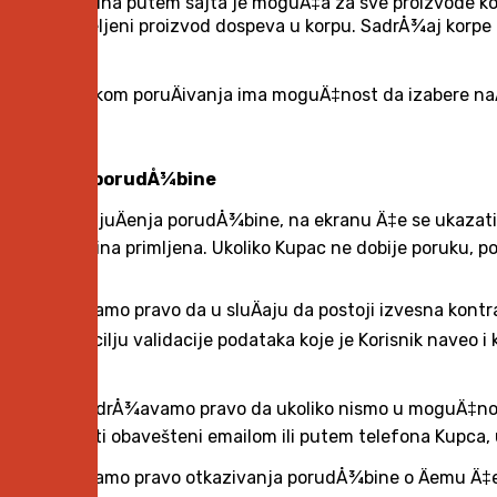
PorudÅ¾bina putem sajta je moguÄ‡a za sve proizvode koj
naÄin Å¾eljeni proizvod dospeva u korpu. SadrÅ¾aj korpe 
Kupac prilikom poruÄivanja ima moguÄ‡nost da izabere naÄ
5. Prijem porudÅ¾bine
Nakon zakljuÄenja porudÅ¾bine, na ekranu Ä‡e se ukazati 
porudÅ¾bina primljena. Ukoliko Kupac ne dobije poruku, potre
ZadrÅ¾avamo pravo da u sluÄaju da postoji izvesna kontra
proveru u cilju validacije podataka koje je Korisnik naveo i
proizvoda.
TakoÄ‘e zadrÅ¾avamo pravo da ukoliko nismo u moguÄ‡nosti
svakako biti obavešteni emailom ili putem telefona Kupca,
ZadrÅ¾avamo pravo otkazivanja porudÅ¾bine o Äemu Ä‡e Ku