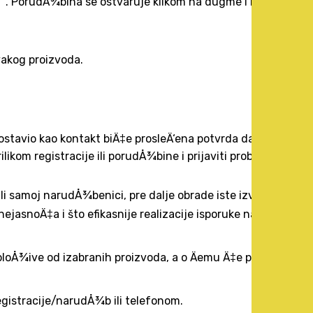
"
. PorudÅ¾bina se ostvaruje klikom na dugme i na taj
vakog proizvoda.
stavio kao kontakt biÄ‡e prosleÄ‘ena potvrda da je
ikom registracije ili porudÅ¾bine i prijaviti problem.
i samoj narudÅ¾benici, pre dalje obrade iste izvrši
nejasnoÄ‡a i što efikasnije realizacije isporuke naruÄenih
oloÅ¾ive od izabranih proizvoda, a o Äemu Ä‡e prethodno
gistracije/narudÅ¾b ili telefonom.