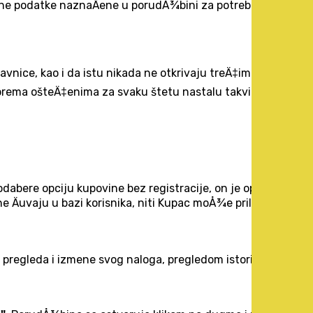
Äne podatke naznaÄene u porudÅ¾bini za potrebe vlastitih
vnice, kao i da istu nikada ne otkrivaju treÄ‡im licima.
t prema ošteÄ‡enima za svaku štetu nastalu takvim
abere opciju kupovine bez registracije, on je opet
e Äuvaju u bazi korisnika, niti Kupac moÅ¾e prilikom
t pregleda i izmene svog naloga, pregledom istorije svih