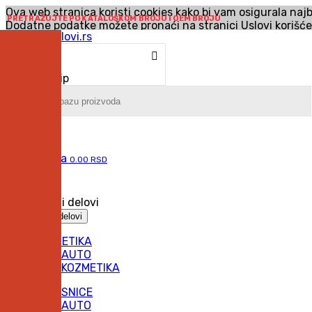
Ova web stranica koristi cookies kako bi vam osigurala najb
PRETRAŽUJTE PO KATALOŠKOM BROJU I OEM BROJU
Dodatne podatke možete pronaći na stranici
Uslovi korišć
SLAŽEM SE
Izaberite tip
Korpa
Pon-Pet: 08:00h do 16:00h - Sub: 08:00h do 14:00h
0
proizvoda
0.00 RSD
Prijava
/
Kreirajte korisnički nalog
Univerzalni delovi
Univerzalni delovi
KOZMETIKA
AUTO
KOZMETIKA
PATOSNICE
AUTO