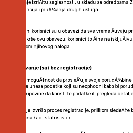
da daje izriÄitu saglasnost , u skladu sa odredbama 
evidencija i pruÅ¾anja drugih usluga
Registrovani korisnici su u obavezi da sve vreme Äuvaju pr
Ukoliko prekrše ovu obavezu, korisnici to Äine na isklju
korišÄ‡enjem njihovog naloga.
4. NaruÄivanje (sa i bez registracije)
Kupac ima moguÄ‡nost da prosleÄ‘uje svoje porudÅ¾bine be
duÅ¾an da unese podatke koji su neophodni kako bi porudÅ¾b
sledeÄ‡e kupovine da koristi te podatke ili pregleda detal
Kupac koji je izvršio proces registracije, prilikom sledeÄ‡
porudÅ¾bina kao i status istih.