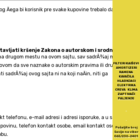
g Äega bi korisnik pre svake kupovine trebalo da proveri
avljati kršenje Zakona o autorskom i srodnim
eno na drugom mestu na ovom sajtu, sav sadrÅ¾aj moÅ¾ete
FILTERI KAIŠEVI
 uslovom da sve naznake o autorskim pravima ili drugim
AMORTIZERI
RAMENA
adrÅ¾aj ovog sajta ni na koji naÄin, niti ga
KAVAČILA
HLADNJACI
ELEKTRIKA
CREVA KLIMA
ZAPTIVAČI
PALJENJE
telefonu, e-mail adresi i adresi isporuke, a u sluÄaju
upovinu, telefon kontakt osobe, email kontakt osobe, PIB i
Pošaljite broj
šasije na viber
obu.
065/230-2401