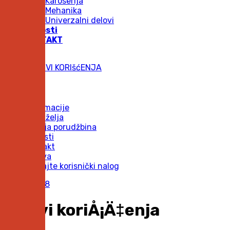
Karoserija
Mehanika
Univerzalni delovi
Novosti
KONTAKT
USLOVI KORIšćENJA
Meni
Informacije
Lista želja
Istorija porudžbina
Novosti
Kontakt
Prijava
Kreirajte korisnički nalog
Uslovi koriÅ¡Ä‡enja