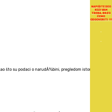
NAPIŠITE DEO
KOJI VAM
TREBA, BRZO
ĆEMO
ODGOVORITI !!!
ao što su podaci o narudÅ¾bini, pregledom istorije svih