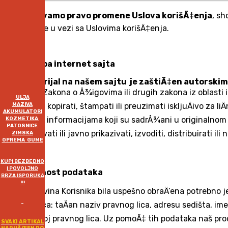
ZadrÅ¾avamo pravo promene Uslova korišÄ‡enja
, sh
informacije u vezi sa Uslovima korišÄ‡enja.
1. Upotreba internet sajta
Sav materijal na našem sajtu je zaštiÄ‡en autorski
pravima
, Zakona o Å¾igovima ili drugih zakona iz oblast
ULJA
MAZIVA
pregledati, kopirati, štampati ili preuzimati iskljuÄivo z
AKUMULATORI
vlasniÄkim informacijama koji su sadrÅ¾ani u originalnom
KOZMETIKA
PATOSNICE
reprodukovati ili javno prikazivati, izvoditi, distribuirati ili
ZIMSKA
OPREMA GUME
KUPI BEZBEDNO
I POVOLJNO
2. Privatnost podataka
BRZA ISPORUKA
!!!
Da bi kupovina Korisnika bila uspešno obraÄ‘ena potrebno je
pravnog lica: taÄan naziv pravnog lica, adresu sedišta, im
matiÄni broj pravnog lica. Uz pomoÄ‡ tih podataka naš p
SVAKI ARTIKAL