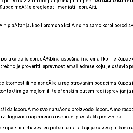
i pored naziva i fotografije imaju dugme
"DODAJ U KORPU
Kupac moÅ¾e pregledati, menjati i poruÄiti.
in plaÄ‡anja, kao i promene koliÄine na samo korpi pored s
poruka da je porudÅ¾bina uspešna i na email koji je Kupac o
bno je proveriti ispravnost email adrese koju je ostavio pril
diktornost ili nejasnoÄ‡a u registrovanim podacima Kupca il
 kontaktira ga mejlom ili telefonskim putem radi ispravljanja 
 da isporuÄimo sve naruÄene proizvode, isporuÄimo rasp
 uz dogovor i napomenu o isporuci preostalih proizvoda.
pac biti obavešten putem emaila koji je naveo prilikom re