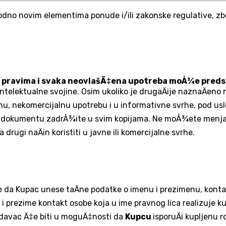
odno novim elementima ponude i/ili zakonske regulative, zbo
m pravima i svaka neovlašÄ‡ena upotreba moÅ¾e predst
i intelektualne svojine. Osim ukoliko je drugaÄije naznaÄ
a liÄnu, nekomercijalnu upotrebu i u informativne svrhe, pod
 dokumentu zadrÅ¾ite u svim kopijama. Ne moÅ¾ete menjati s
 na drugi naÄin koristiti u javne ili komercijalne svrhe.
 da Kupac unese taÄne podatke o imenu i prezimenu, kontakt 
e i prezime kontakt osobe koja u ime pravnog lica realizuje k
rodavac Ä‡e biti u moguÄ‡nosti da
Kupcu
isporuÄi kupljenu r