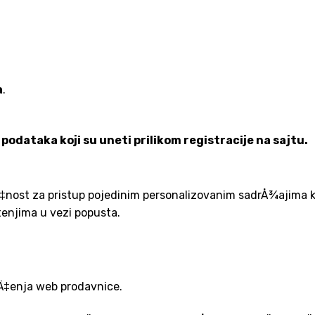
a
.
odataka koji su uneti prilikom registracije na sajtu.
Ä‡nost za pristup pojedinim personalizovanim sadrÅ¾ajima k
enjima u vezi popusta.
šÄ‡enja web prodavnice.