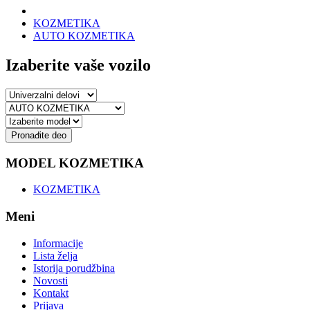
KOZMETIKA
AUTO KOZMETIKA
Izaberite vaše vozilo
Pronađite deo
MODEL KOZMETIKA
KOZMETIKA
Meni
Informacije
Lista želja
Istorija porudžbina
Novosti
Kontakt
Prijava