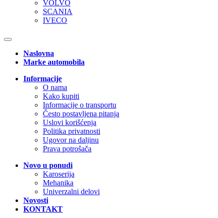
VOLVO
SCANIA
IVECO
Naslovna
Marke automobila
Informacije
O nama
Kako kupiti
Informacije o transportu
Često postavljena pitanja
Uslovi korišćenja
Politika privatnosti
Ugovor na daljinu
Prava potrošača
Novo u ponudi
Karoserija
Mehanika
Univerzalni delovi
Novosti
KONTAKT