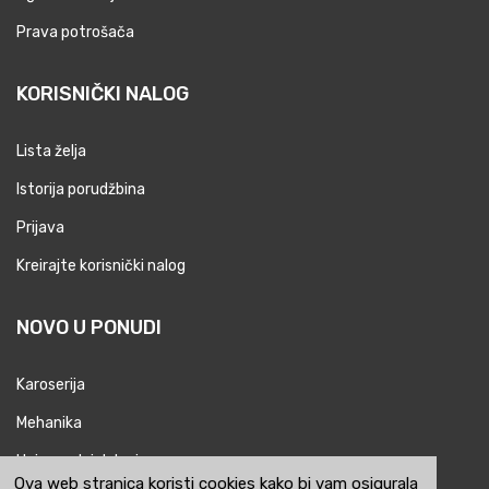
Prava potrošača
KORISNIČKI NALOG
Lista želja
Istorija porudžbina
Prijava
Kreirajte korisnički nalog
NOVO U PONUDI
Karoserija
Mehanika
Univerzalni delovi
Ova web stranica koristi cookies kako bi vam osigurala