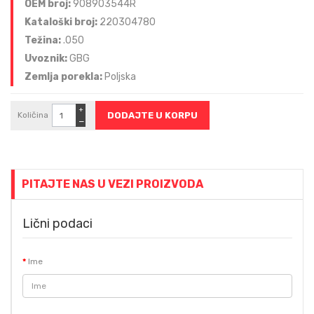
OEM broj:
908903544R
Kataloški broj:
220304780
Težina:
.050
Uvoznik:
GBG
Zemlja porekla:
Poljska
+
Količina
−
PITAJTE NAS U VEZI PROIZVODA
Lični podaci
Ime