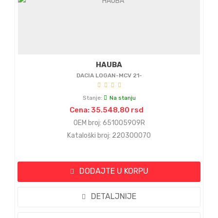
HAUBA
DACIA LOGAN-MCV 21-
Stanje:
Na stanju
Cena: 35.548,80 rsd
OEM broj: 651005909R
Kataloški broj: 220300070
DODAJTE U KORPU
DETALJNIJE