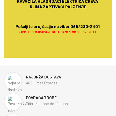
KAVAČILA HLADNJACI ELEKTRIKA CREVA
KLIMA ZAPTIVAČI PALJENJE
Pošaljite broj šasije na viber 065/230-2401
NAPIŠITE DEO KOJI VAM TREBA, BRZO ĆEMO ODGOVORITI !!!
NAJBRŽA DOSTAVA
AKS i Post Express
POVRAĆAJ ROBE
Povraćaj robe do 14 dana