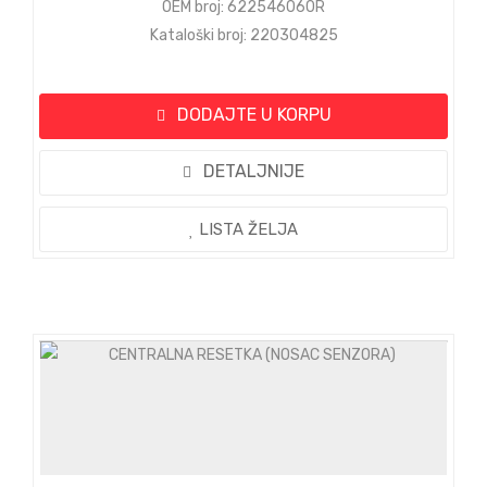
OEM broj: 622546060R
Kataloški broj: 220304825
DODAJTE U KORPU
DETALJNIJE
LISTA ŽELJA