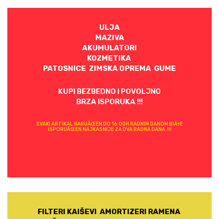
ULJA
MAZIVA
AKUMULATORI
KOZMETIKA
PATOSNICE ZIMSKA OPREMA GUME
KUPI BEZBEDNO I POVOLJNO
BRZA ISPORUKA !!!
SVAKI ARTIKAL NARUÄŒEN DO 16:00H RADNIM DANOM BIÄ†E
ISPORUÄŒEN NAJKASNIJE ZA DVA RADNA DANA !!!
FILTERI KAIŠEVI AMORTIZERI RAMENA