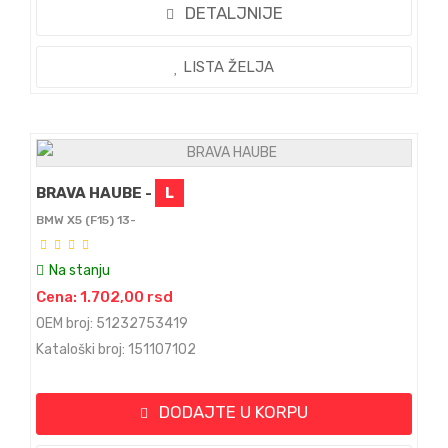
DETALJNIJE
LISTA ŽELJA
BRAVA HAUBE -
L
BMW X5 (F15) 13-
Na stanju
Cena: 1.702,00 rsd
OEM broj: 51232753419
Kataloški broj: 151107102
DODAJTE U KORPU