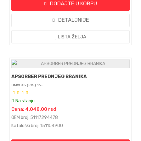
DODAJTE U KORPU
DETALJNIJE
LISTA ŽELJA
APSORBER PREDNJEG BRANIKA
BMW X5 (F15) 13-
Na stanju
Cena: 4.048,00 rsd
OEM broj: 51117294478
Kataloški broj: 151104900