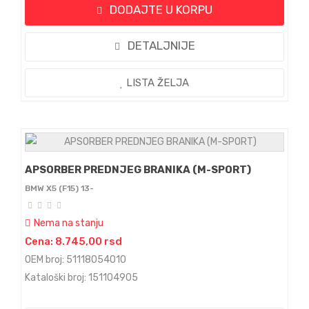
DODAJTE U KORPU
DETALJNIJE
LISTA ŽELJA
APSORBER PREDNJEG BRANIKA (M-SPORT)
BMW X5 (F15) 13-
Nema na stanju
Cena: 8.745,00 rsd
OEM broj: 51118054010
Kataloški broj: 151104905