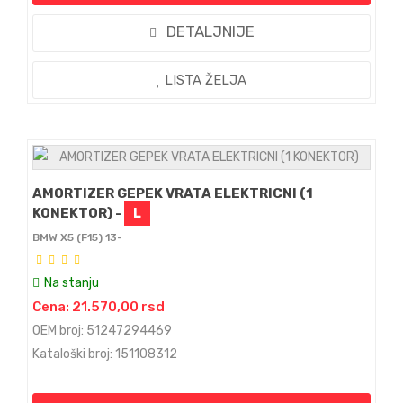
DETALJNIJE
LISTA ŽELJA
AMORTIZER GEPEK VRATA ELEKTRICNI (1
KONEKTOR) -
L
BMW X5 (F15) 13-
Na stanju
Cena: 21.570,00 rsd
OEM broj: 51247294469
Kataloški broj: 151108312