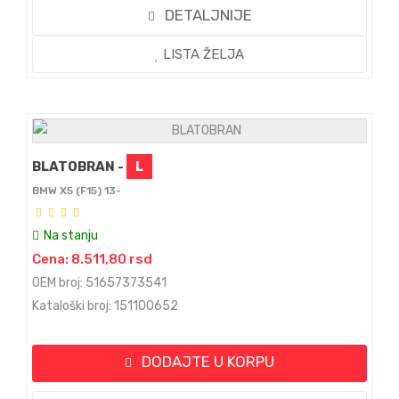
DETALJNIJE
LISTA ŽELJA
BLATOBRAN -
L
BMW X5 (F15) 13-
Na stanju
Cena: 8.511,80 rsd
OEM broj: 51657373541
Kataloški broj: 151100652
DODAJTE U KORPU