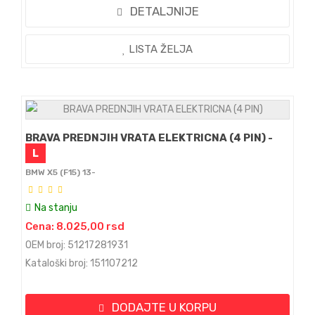
DETALJNIJE
LISTA ŽELJA
BRAVA PREDNJIH VRATA ELEKTRICNA (4 PIN) -
L
BMW X5 (F15) 13-
Na stanju
Cena: 8.025,00 rsd
OEM broj: 51217281931
Kataloški broj: 151107212
DODAJTE U KORPU