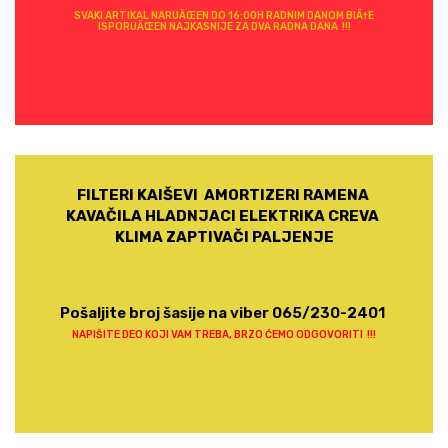
SVAKI ARTIKAL NARUÄŒEN DO 16:00H RADNIM DANOM BIÄ†E
ISPORUÄŒEN NAJKASNIJE ZA DVA RADNA DANA !!!
FILTERI KAIŠEVI AMORTIZERI RAMENA
KAVAČILA HLADNJACI ELEKTRIKA CREVA
KLIMA ZAPTIVAČI PALJENJE
Pošaljite broj šasije na viber 065/230-2401
NAPIŠITE DEO KOJI VAM TREBA, BRZO ĆEMO ODGOVORITI !!!