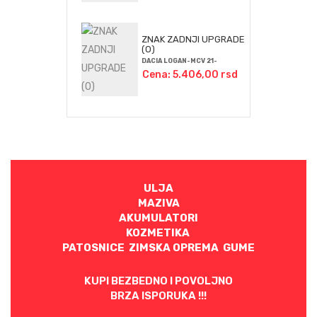
ZNAK ZADNJI UPGRADE
(O)
DACIA LOGAN-MCV 21-
Cena: 5.406,00 rsd
ULJA
MAZIVA
AKUMULATORI
KOZMETIKA
PATOSNICE ZIMSKA OPREMA GUME
KUPI BEZBEDNO I POVOLJNO
BRZA ISPORUKA !!!