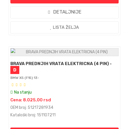
DETALJNIJE
LISTA ŽELJA
BRAVA PREDNJIH VRATA ELEKTRICNA (4 PIN) -
D
BMW X5 (F15) 13-
Na stanju
Cena: 8.025,00 rsd
OEM broj: 51217281934
Kataloški broj: 151107211