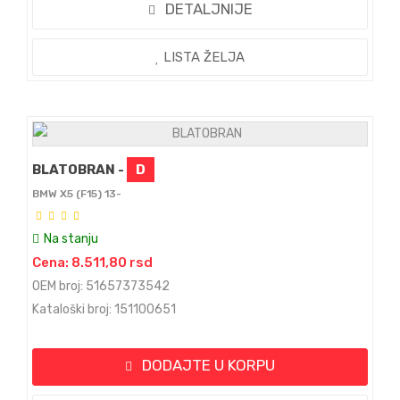
DETALJNIJE
LISTA ŽELJA
BLATOBRAN -
D
BMW X5 (F15) 13-
Na stanju
Cena: 8.511,80 rsd
OEM broj: 51657373542
Kataloški broj: 151100651
DODAJTE U KORPU