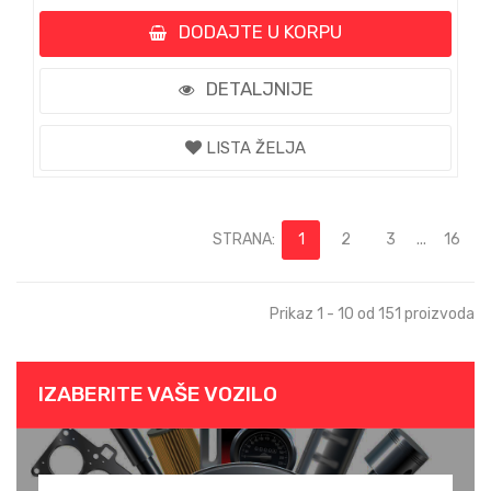
DODAJTE U KORPU
DETALJNIJE
LISTA ŽELJA
STRANA:
1
2
3
...
16
Prikaz 1 - 10 od 151 proizvoda
IZABERITE VAŠE VOZILO