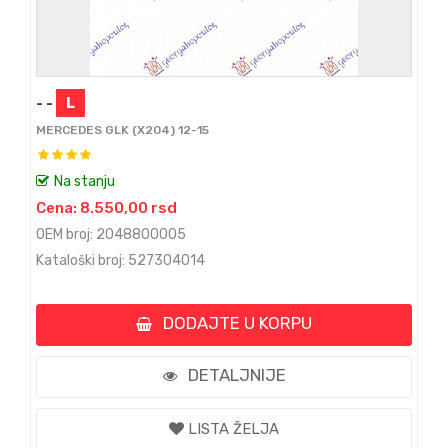
- -
L
MERCEDES GLK (X204) 12-15
Na stanju
Cena: 8.550,00 rsd
OEM broj: 2048800005
Kataloški broj: 527304014
DODAJTE U KORPU
DETALJNIJE
LISTA ŽELJA