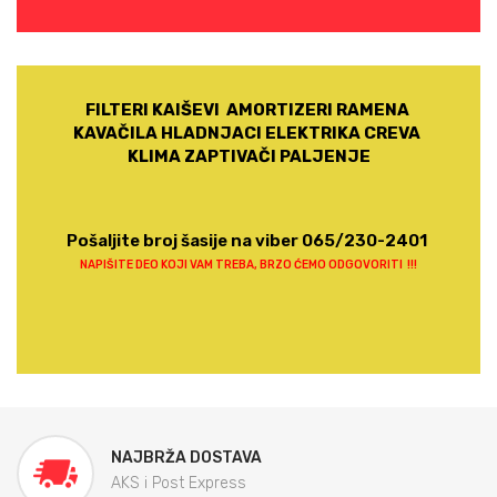
FILTERI KAIŠEVI AMORTIZERI RAMENA
KAVAČILA HLADNJACI ELEKTRIKA CREVA
KLIMA ZAPTIVAČI PALJENJE
Pošaljite broj šasije na viber 065/230-2401
NAPIŠITE DEO KOJI VAM TREBA, BRZO ĆEMO ODGOVORITI !!!
NAJBRŽA DOSTAVA
AKS i Post Express