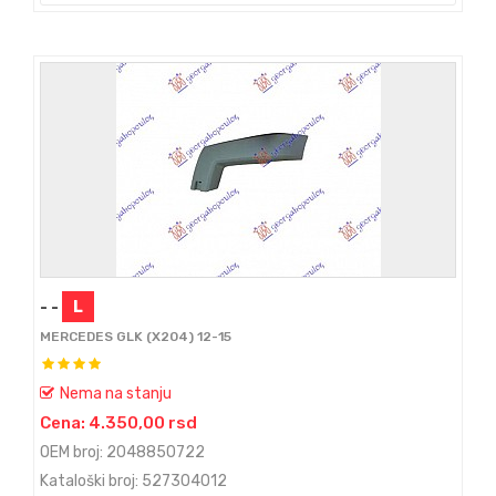
- -
L
MERCEDES GLK (X204) 12-15
Nema na stanju
Cena: 4.350,00 rsd
OEM broj: 2048850722
Kataloški broj: 527304012