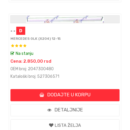
- -
D
MERCEDES GLK (X204) 12-15
Na stanju
Cena: 2.850,00 rsd
OEM broj: 2047300480
Kataloški broj: 527306571
DODAJTE U KORPU
DETALJNIJE
LISTA ŽELJA