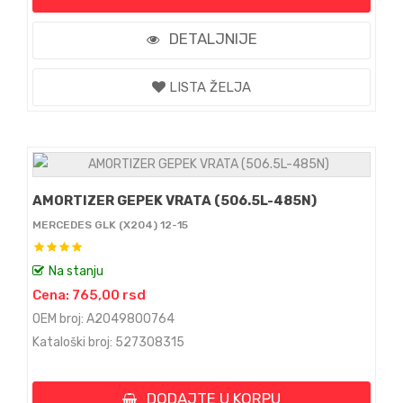
DETALJNIJE
LISTA ŽELJA
AMORTIZER GEPEK VRATA (506.5L-485N)
MERCEDES GLK (X204) 12-15
Na stanju
Cena: 765,00 rsd
OEM broj: A2049800764
Kataloški broj: 527308315
DODAJTE U KORPU