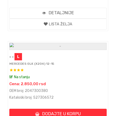
DETALJNIJE
LISTA ŽELJA
- -
L
MERCEDES GLK (X204) 12-15
Na stanju
Cena: 2.850,00 rsd
OEM broj: 2047300380
Kataloški broj: 527306572
DODAJTE U KORPU