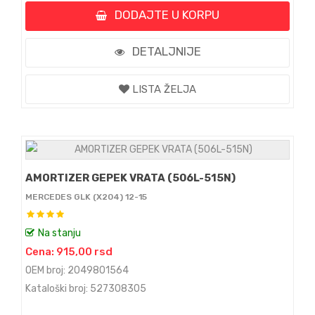
DODAJTE U KORPU
DETALJNIJE
LISTA ŽELJA
AMORTIZER GEPEK VRATA (506L-515N)
MERCEDES GLK (X204) 12-15
Na stanju
Cena: 915,00 rsd
OEM broj: 2049801564
Kataloški broj: 527308305