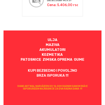
DACIA LOGAN-MCV 21-
Cena: 5.406,00 rsd
ULJA
MAZIVA
AKUMULATORI
KOZMETIKA
PATOSNICE ZIMSKA OPREMA GUME
KUPI BEZBEDNO I POVOLJNO
BRZA ISPORUKA !!!
SVAKI ARTIKAL NARUÄŒEN DO 16:00H RADNIM DANOM BIÄ†E
ISPORUÄŒEN NAJKASNIJE ZA DVA RADNA DANA !!!