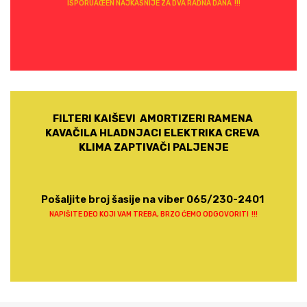
ISPORUÄŒEN NAJKASNIJE ZA DVA RADNA DANA !!!
FILTERI KAIŠEVI AMORTIZERI RAMENA
KAVAČILA HLADNJACI ELEKTRIKA CREVA
KLIMA ZAPTIVAČI PALJENJE
Pošaljite broj šasije na viber 065/230-2401
NAPIŠITE DEO KOJI VAM TREBA, BRZO ĆEMO ODGOVORITI !!!