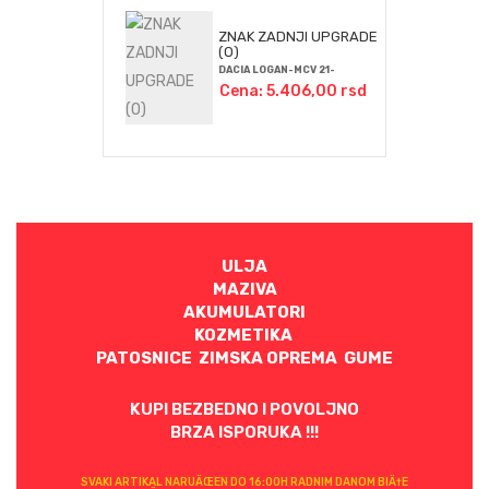
ZNAK ZADNJI UPGRADE
(O)
DACIA LOGAN-MCV 21-
Cena: 5.406,00 rsd
ULJA
MAZIVA
AKUMULATORI
KOZMETIKA
PATOSNICE ZIMSKA OPREMA GUME
KUPI BEZBEDNO I POVOLJNO
BRZA ISPORUKA !!!
SVAKI ARTIKAL NARUÄŒEN DO 16:00H RADNIM DANOM BIÄ†E