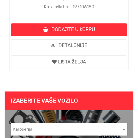
Kataloški broj: 197106180
DODAJTE U KORPU
DETALJNIJE
LISTA ŽELJA
IZABERITE VAŠE VOZILO
Karoserija