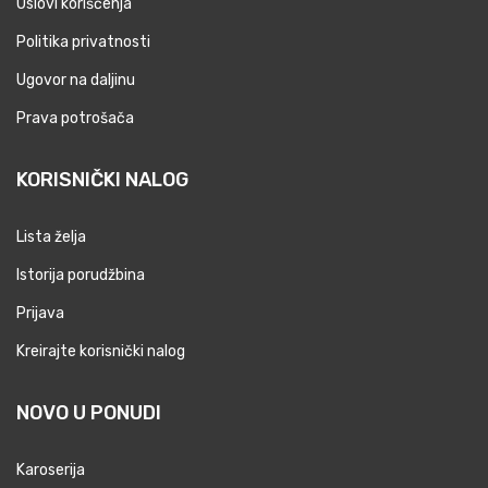
Uslovi korišćenja
Politika privatnosti
Ugovor na daljinu
Prava potrošača
KORISNIČKI NALOG
Lista želja
Istorija porudžbina
Prijava
Kreirajte korisnički nalog
NOVO U PONUDI
Karoserija