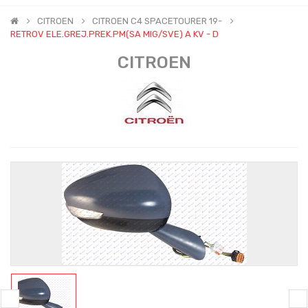
CITROEN
CITROEN C4 SPACETOURER 19-
RETROV ELE.GREJ.PREK.PM(SA MIG/SVE) A KV - D
CITROEN