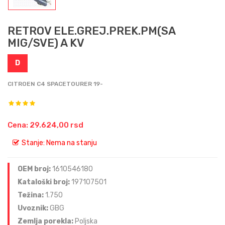
RETROV ELE.GREJ.PREK.PM(SA
MIG/SVE) A KV
D
CITROEN C4 SPACETOURER 19-
Cena: 29.624,00 rsd
Stanje:
Nema na stanju
OEM broj:
1610546180
Kataloški broj:
197107501
Težina:
1.750
Uvoznik:
GBG
Zemlja porekla:
Poljska