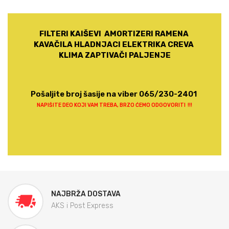
FILTERI KAIŠEVI AMORTIZERI RAMENA
KAVAČILA HLADNJACI ELEKTRIKA CREVA
KLIMA ZAPTIVAČI PALJENJE
Pošaljite broj šasije na viber 065/230-2401
NAPIŠITE DEO KOJI VAM TREBA, BRZO ĆEMO ODGOVORITI !!!
NAJBRŽA DOSTAVA
AKS i Post Express