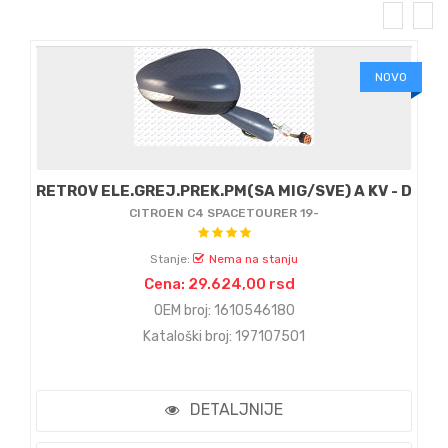
NOVO
RETROV ELE.GREJ.PREK.PM(SA MIG/SVE) A KV - D
CITROEN C4 SPACETOURER 19-
Stanje:
Nema na stanju
Cena: 29.624,00 rsd
OEM broj: 1610546180
Kataloški broj: 197107501
DETALJNIJE