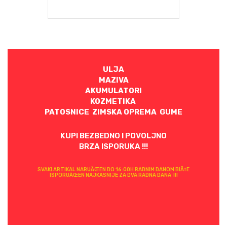
ULJA
MAZIVA
AKUMULATORI
KOZMETIKA
PATOSNICE ZIMSKA OPREMA GUME
KUPI BEZBEDNO I POVOLJNO
BRZA ISPORUKA !!!
SVAKI ARTIKAL NARUÄŒEN DO 16:00H RADNIM DANOM BIÄ†E
ISPORUÄŒEN NAJKASNIJE ZA DVA RADNA DANA !!!