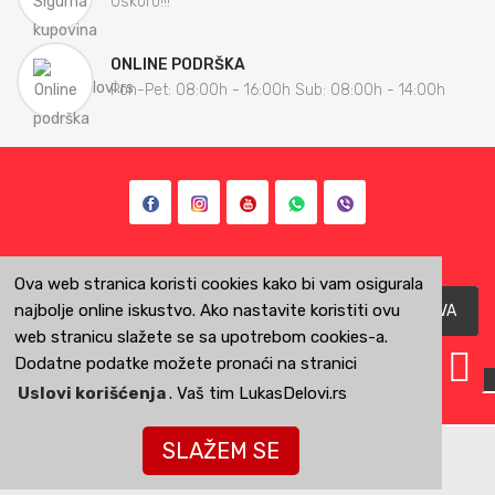
Uskoro!!!
ONLINE PODRŠKA
Pon-Pet: 08:00h - 16:00h Sub: 08:00h - 14:00h
PRIJAVITE SE NA NAŠA E-OBAVEŠTENJA
Ova web stranica koristi cookies kako bi vam osigurala
najbolje online iskustvo. Ako nastavite koristiti ovu
PRIJAVA
web stranicu slažete se sa upotrebom cookies-a.
Dodatne podatke možete pronaći na stranici
Uslovi korišćenja
. Vaš tim LukasDelovi.rs
LukasDelovi.rs KOL CENTAR 00-24
KONTAKTIRAJTE NAS
SLAŽEM SE
065/230-240-1