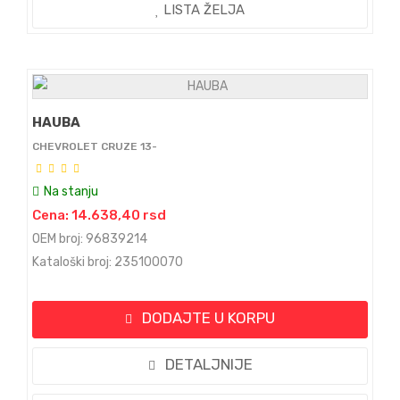
LISTA ŽELJA
HAUBA
CHEVROLET CRUZE 13-
Na stanju
Cena: 14.638,40 rsd
OEM broj: 96839214
Kataloški broj: 235100070
DODAJTE U KORPU
DETALJNIJE