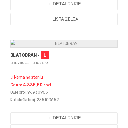
DETALJNIJE
LISTA ŽELJA
BLATOBRAN -
L
CHEVROLET CRUZE 13-
Nema na stanju
Cena: 4.335,50 rsd
OEM broj: 96930965
Kataloški broj: 235100652
DETALJNIJE