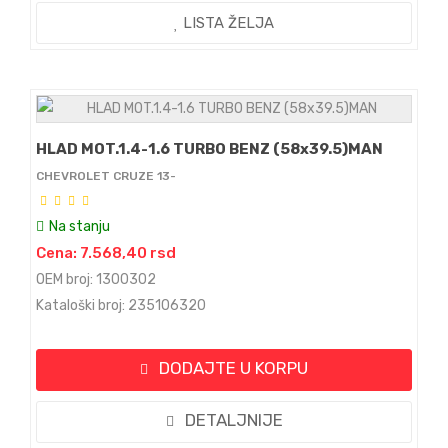
LISTA ŽELJA
HLAD MOT.1.4-1.6 TURBO BENZ (58x39.5)MAN
CHEVROLET CRUZE 13-
Na stanju
Cena: 7.568,40 rsd
OEM broj: 1300302
Kataloški broj: 235106320
DODAJTE U KORPU
DETALJNIJE