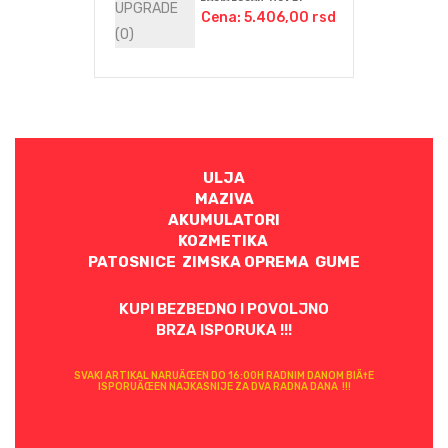
Cena: 5.406,00 rsd
ULJA
MAZIVA
AKUMULATORI
KOZMETIKA
PATOSNICE ZIMSKA OPREMA GUME
KUPI BEZBEDNO I POVOLJNO
BRZA ISPORUKA !!!
SVAKI ARTIKAL NARUÄŒEN DO 16:00H RADNIM DANOM BIÄ†E
ISPORUÄŒEN NAJKASNIJE ZA DVA RADNA DANA !!!