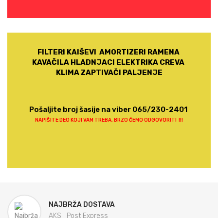
FILTERI KAIŠEVI AMORTIZERI RAMENA
KAVAČILA HLADNJACI ELEKTRIKA CREVA
KLIMA ZAPTIVAČI PALJENJE
Pošaljite broj šasije na viber 065/230-2401
NAPIŠITE DEO KOJI VAM TREBA, BRZO ĆEMO ODGOVORITI !!!
NAJBRŽA DOSTAVA
AKS i Post Express