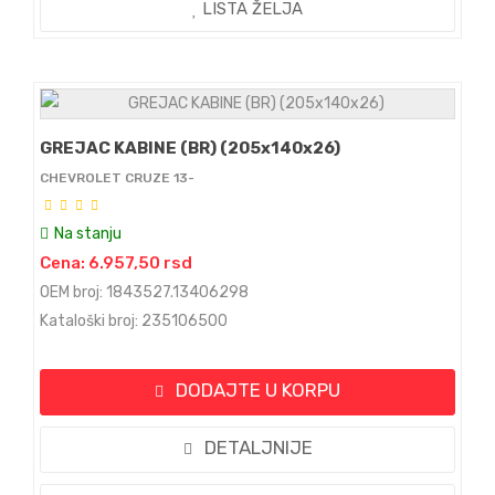
LISTA ŽELJA
GREJAC KABINE (BR) (205x140x26)
CHEVROLET CRUZE 13-
Na stanju
Cena: 6.957,50 rsd
OEM broj: 1843527.13406298
Kataloški broj: 235106500
DODAJTE U KORPU
DETALJNIJE