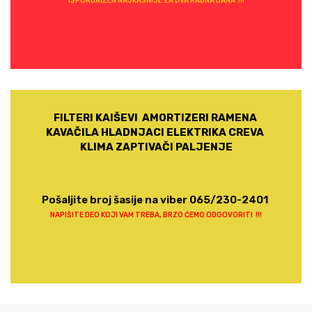
ISPORUÄŒEN NAJKASNIJE ZA DVA RADNA DANA !!!
FILTERI KAIŠEVI AMORTIZERI RAMENA
KAVAČILA HLADNJACI ELEKTRIKA CREVA
KLIMA ZAPTIVAČI PALJENJE
Pošaljite broj šasije na viber 065/230-2401
NAPIŠITE DEO KOJI VAM TREBA, BRZO ĆEMO ODGOVORITI !!!