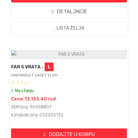
DETALJNIJE
LISTA ŽELJA
FAR 5 VRATA -
L
CHEVROLET LACETTI 03-
Na stanju
Cena: 13.133,40 rsd
OEM broj: 96458807
Kataloški broj: 032205132
DODAJTE U KORPU