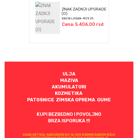
ZNAK ZADNJI UPGRADE
(O)
DACIA LOGAN-MCV 21-
Cena: 5.406,00 rsd
ULJA
MAZIVA
AKUMULATORI
KOZMETIKA
PATOSNICE ZIMSKA OPREMA GUME
KUPI BEZBEDNO I POVOLJNO
BRZA ISPORUKA !!!
SVAKI ARTIKAL NARUÄŒEN DO 16:00H RADNIM DANOM BIÄ†E