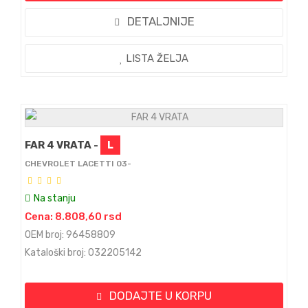
DETALJNIJE
LISTA ŽELJA
FAR 4 VRATA -
L
CHEVROLET LACETTI 03-
Na stanju
Cena: 8.808,60 rsd
OEM broj: 96458809
Kataloški broj: 032205142
DODAJTE U KORPU