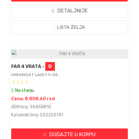
DETALJNIJE
LISTA ŽELJA
FAR 4 VRATA -
D
CHEVROLET LACETTI 03-
Na stanju
Cena: 8.808,60 rsd
OEM broj: 96458810
Kataloški broj: 032205141
DODAJTE U KORPU