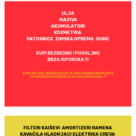
ULJA
MAZIVA
AKUMULATORI
KOZMETIKA
PATOSNICE ZIMSKA OPREMA GUME
KUPI BEZBEDNO I POVOLJNO
BRZA ISPORUKA !!!
SVAKI ARTIKAL NARUÄŒEN DO 16:00H RADNIM DANOM BIÄ†E
ISPORUÄŒEN NAJKASNIJE ZA DVA RADNA DANA !!!
FILTERI KAIŠEVI AMORTIZERI RAMENA
KAVAČILA HLADNJACI ELEKTRIKA CREVA