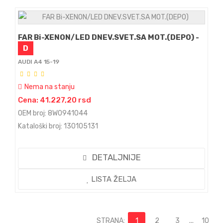
FAR Bi-XENON/LED DNEV.SVET.SA MOT.(DEPO) -
D
AUDI A4 15-19
Nema na stanju
Cena: 41.227,20 rsd
OEM broj: 8W0941044
Kataloški broj: 130105131
DETALJNIJE
LISTA ŽELJA
STRANA:
1
2
3
...
10