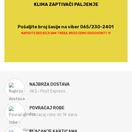
KLIMA ZAPTIVAČI PALJENJE
Pošaljite broj šasije na viber 065/230-2401
NAPIŠITE DEO KOJI VAM TREBA, BRZO ĆEMO ODGOVORITI !!!
NAJBRŽA DOSTAVA
AKS i Post Express
POVRAĆAJ ROBE
Povraćaj robe do 14 dana
PLAĆANJE KARTICAMA