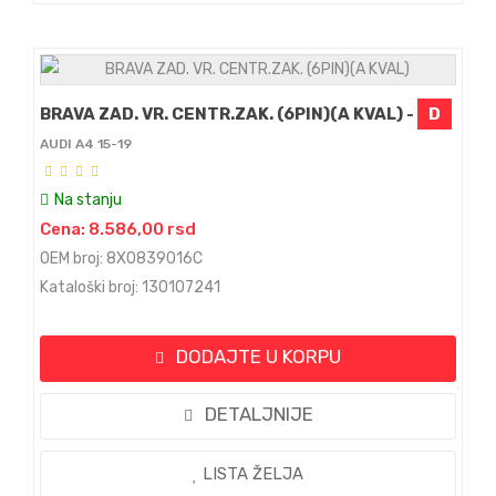
BRAVA ZAD. VR. CENTR.ZAK. (6PIN)(A KVAL) -
D
AUDI A4 15-19
Na stanju
Cena: 8.586,00 rsd
OEM broj: 8X0839016C
Kataloški broj: 130107241
DODAJTE U KORPU
DETALJNIJE
LISTA ŽELJA