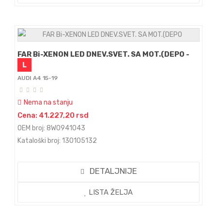
FAR Bi-XENON LED DNEV.SVET. SA MOT.(DEPO -
L
AUDI A4 15-19
Nema na stanju
Cena: 41.227,20 rsd
OEM broj: 8W0941043
Kataloški broj: 130105132
DETALJNIJE
LISTA ŽELJA