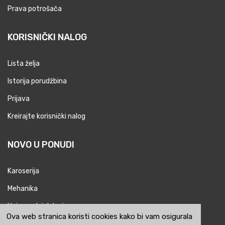
Prava potrošača
KORISNIČKI NALOG
Lista želja
Istorija porudžbina
Prijava
Kreirajte korisnički nalog
NOVO U PONUDI
Karoserija
Mehanika
Univerzalni delovi
Ova web stranica koristi cookies kako bi vam osigurala