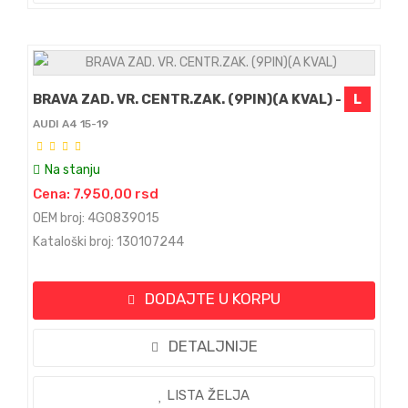
BRAVA ZAD. VR. CENTR.ZAK. (9PIN)(A KVAL) -
L
AUDI A4 15-19
Na stanju
Cena: 7.950,00 rsd
OEM broj: 4G0839015
Kataloški broj: 130107244
DODAJTE U KORPU
DETALJNIJE
LISTA ŽELJA