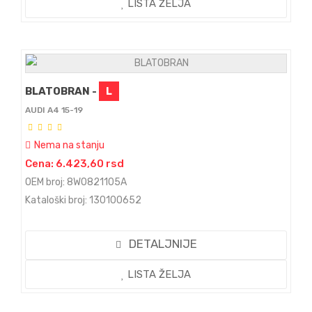
LISTA ŽELJA
BLATOBRAN -
L
AUDI A4 15-19
Nema na stanju
Cena: 6.423,60 rsd
OEM broj: 8W0821105A
Kataloški broj: 130100652
DETALJNIJE
LISTA ŽELJA