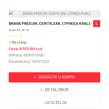
BRAVA PRED.VR. CENTR.ZAK. (7PIN)(A KVAL) -
L
AUDI A4 15-19
Na stanju
Cena: 8.193,80 rsd
OEM broj: 8X1837015B
Kataloški broj: 130107232
DODAJTE U KORPU
DETALJNIJE
LISTA ŽELJA