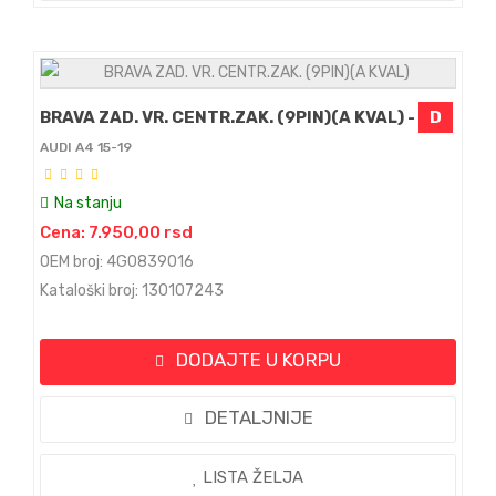
BRAVA ZAD. VR. CENTR.ZAK. (9PIN)(A KVAL) -
D
AUDI A4 15-19
Na stanju
Cena: 7.950,00 rsd
OEM broj: 4G0839016
Kataloški broj: 130107243
DODAJTE U KORPU
DETALJNIJE
LISTA ŽELJA