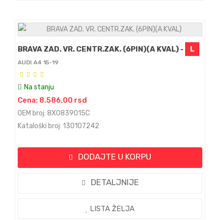
BRAVA ZAD. VR. CENTR.ZAK. (6PIN)(A KVAL) -
L
AUDI A4 15-19
Na stanju
Cena: 8.586,00 rsd
OEM broj: 8X0839015C
Kataloški broj: 130107242
DODAJTE U KORPU
DETALJNIJE
LISTA ŽELJA