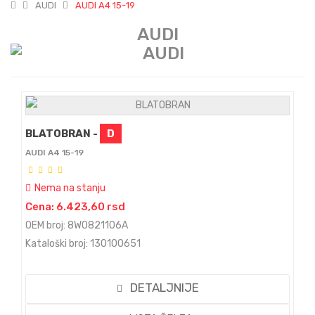
AUDI
AUDI A4 15-19
AUDI
BLATOBRAN -
D
AUDI A4 15-19
Nema na stanju
Cena: 6.423,60 rsd
OEM broj: 8W0821106A
Kataloški broj: 130100651
DETALJNIJE