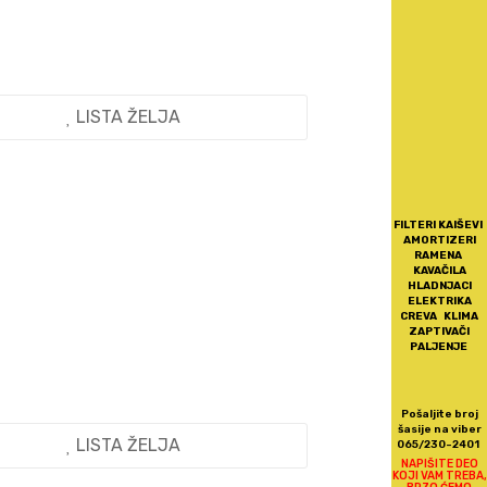
LISTA ŽELJA
FILTERI KAIŠEVI
AMORTIZERI
RAMENA
KAVAČILA
HLADNJACI
ELEKTRIKA
CREVA KLIMA
ZAPTIVAČI
PALJENJE
Pošaljite broj
šasije na viber
LISTA ŽELJA
065/230-2401
NAPIŠITE DEO
KOJI VAM TREBA,