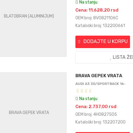
Na stanju
Cena: 11.628,20 rsd
OEM broj: 8V0821106C
Kataloški broj: 132200661
DODAJTE U KORPU
LISTA Ž
BRAVA GEPEK VRATA
AUDI A3 3D/SPORTBACK 16-
Na stanju
Cena: 2.737,00 rsd
OEM broj: 4H0827505
Kataloški broj: 132207200