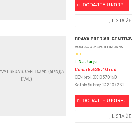
DODAJTE U KORPU
LISTA Ž
BRAVA PRED.VR. CENTR.ZA
AUDI A3 3D/SPORTBACK 16-
Na stanju
Cena: 8.628,40 rsd
OEM broj: 8X1837016B
Kataloški broj: 132207231
DODAJTE U KORPU
LISTA Ž