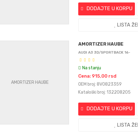
DODAJTE U KORPU
LISTA Ž
AMORTIZER HAUBE
AUDI A3 3D/SPORTBACK 16-
Na stanju
Cena: 915,00 rsd
OEM broj: 8V0823359
Kataloški broj: 132208205
DODAJTE U KORPU
LISTA Ž