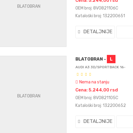
Cena: 5.244,00 rsd
OEM broj: 8V0821106C
Kataloški broj: 132200651
DETALJNIJE
BLATOBRAN -
L
AUDI A3 3D/SPORTBACK 16-
Nema na stanju
Cena: 5.244,00 rsd
OEM broj: 8V0821105C
Kataloški broj: 132200652
DETALJNIJE