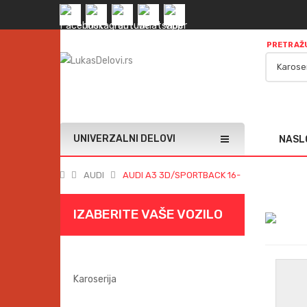
PRETRAŽU
UNIVERZALNI DELOVI
NASL
AUDI
AUDI A3 3D/SPORTBACK 16-
IZABERITE VAŠE VOZILO