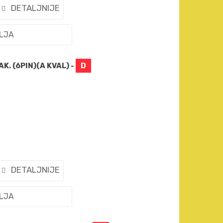
DETALJNIJE
ELJA
K. (6PIN)(A KVAL) -
D
DETALJNIJE
ELJA