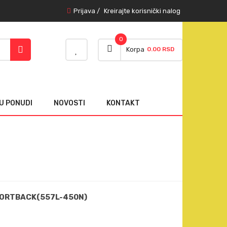
Prijava
/
Kreirajte korisnički nalog
0
Korpa
0.00 RSD
U PONUDI
NOVOSTI
KONTAKT
PORTBACK(557L-450N)