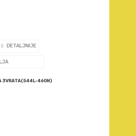
DETALJNIJE
ELJA
A 3VRATA(544L-460N)