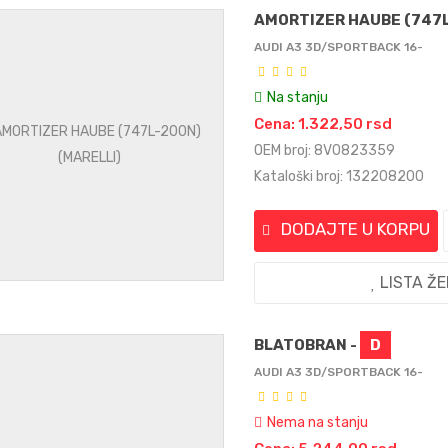
AMORTIZER HAUBE (747L
AUDI A3 3D/SPORTBACK 16-
Na stanju
Cena: 1.322,50 rsd
OEM broj: 8V0823359
Kataloški broj: 132208200
DODAJTE U KORPU
LISTA Ž
BLATOBRAN -
D
AUDI A3 3D/SPORTBACK 16-
Nema na stanju