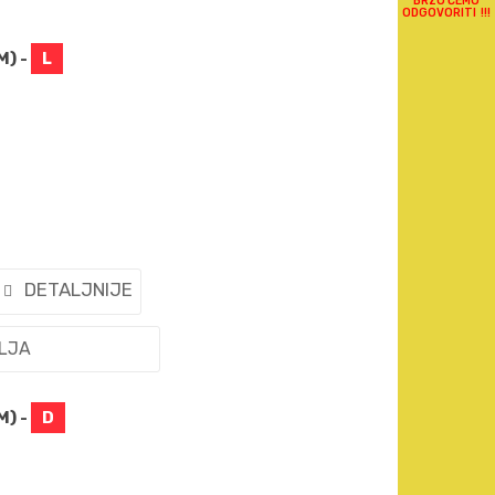
BRZO ĆEMO
ODGOVORITI !!!
M) -
L
DETALJNIJE
ELJA
M) -
D