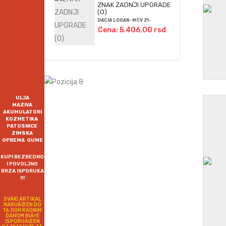
ZNAK ZADNJI UPGRADE
(O)
DACIA LOGAN-MCV 21-
Cena: 5.406,00 rsd
ULJA
MAZIVA
AKUMULATORI
KOZMETIKA
PATOSNICE
ZIMSKA
OPREMA GUME
KUPI BEZBEDNO
I POVOLJNO
BRZA ISPORUKA
!!!
SVAKI ARTIKAL
NARUÄŒEN DO
16:00H RADNIM
DANOM BIÄ†E
ISPORUÄŒEN