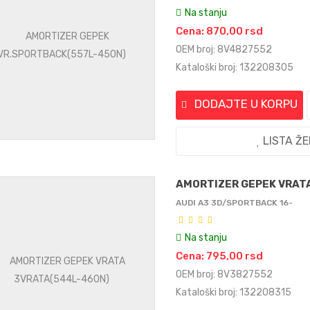
Na stanju
Cena: 870,00 rsd
OEM broj: 8V4827552
Kataloški broj: 132208305
DODAJTE U KORPU
LISTA Ž
AMORTIZER GEPEK VRAT
AUDI A3 3D/SPORTBACK 16-
Na stanju
Cena: 795,00 rsd
OEM broj: 8V3827552
Kataloški broj: 132208315