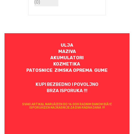
ULJA
MAZIVA
AKUMULATORI
KOZMETIKA
PATOSNICE ZIMSKA OPREMA GUME
KUPI BEZBEDNO I POVOLJNO
BRZA ISPORUKA !!!
SVAKI ARTIKAL NARUÄŒEN DO 16:00H RADNIM DANOM BIÄ†E
ISPORUÄŒEN NAJKASNIJE ZA DVA RADNA DANA !!!