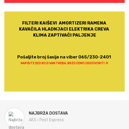
FILTERI KAIŠEVI AMORTIZERI RAMENA
KAVAČILA HLADNJACI ELEKTRIKA CREVA
KLIMA ZAPTIVAČI PALJENJE
Pošaljite broj šasije na viber 065/230-2401
NAPIŠITE DEO KOJI VAM TREBA, BRZO ĆEMO ODGOVORITI !!!
NAJBRŽA DOSTAVA
AKS i Post Express