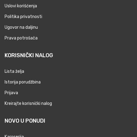
Uslovi korišćenja
Politika privatnosti
Ugovor na daljinu
Prava potrošača
KORISNIČKI NALOG
Lista želja
Istorija porudžbina
Prijava
Kreirajte korisnički nalog
NOVO U PONUDI
Karoserija