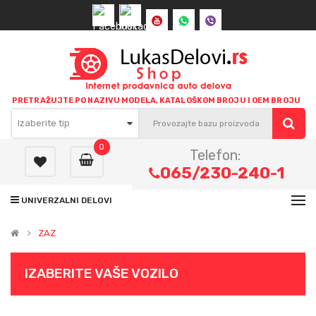
Pon-Pet: 08:00h do 16:00h - Sub: 08:00h do 14:00h
Prijava
/
Kreirajte korisnički nalog
PRETRAŽUJTE PO NAZIVU MODELA, KATALOŠKOM BROJU I OEM BROJU
Izaberite tip
0
Telefon:
065/230-240-1
UNIVERZALNI DELOVI
ZAZ
IZABERITE VAŠE VOZILO