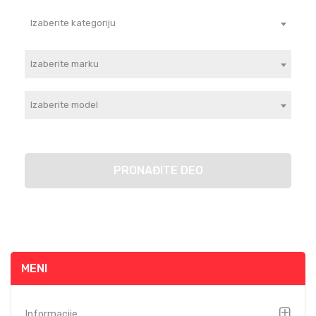
Izaberite kategoriju
Izaberite marku
Izaberite model
PRONAĐITE DEO
MENI
Informacije