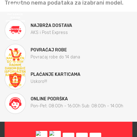
Trenutno nema podataka za izabrani model.
ULJA
MAZIVA
AKUMULATORI
KOZMETIKA
PATOSNICE
ZIMSKA
OPREMA GUME
NAJBRŽA DOSTAVA
KUPI BEZBEDNO
AKS i Post Express
I POVOLJNO
BRZA
ISPORUKA !!!
POVRAĆAJ ROBE
SVAKI
ARTIKAL
Povraćaj robe do 14 dana
NARUÄŒEN
DO 16:00H
RADNIM
DANOM BIÄ†E
ISPORUÄŒEN
PLAĆANJE KARTICAMA
NAJKASNIJE
ZA DVA
Uskoro!!!
RADNA
DANA !!!
ONLINE PODRŠKA
Pon-Pet: 08:00h - 16:00h Sub: 08:00h - 14:00h