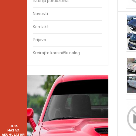
Istorija porudžbina
Novosti
Kontakt
Prijava
Kreirajte korisnički nalog
ULJA
MAZIVA
AKUMULATORI