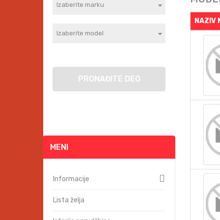
Izaberite marku
NAZIV
Izaberite model
PRONAĐITE DEO
MENI
Informacije
Lista želja