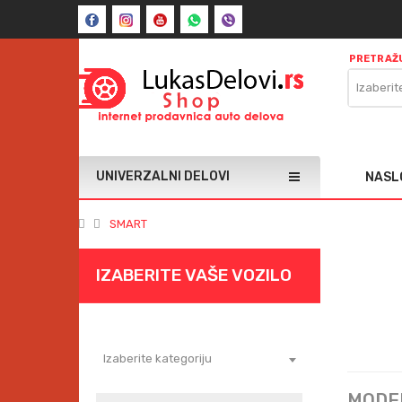
PRETRAŽU
Izaberit
UNIVERZALNI DELOVI
NASL
SMART
IZABERITE VAŠE VOZILO
Izaberite kategoriju
MODE