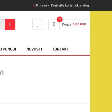
Prijava
/
Kreirajte korisnički nalog
0
Korpa
0.00 RSD
U PONUDI
NOVOSTI
KONTAKT
I