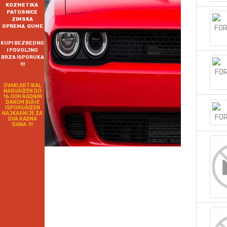
KOZMETIKA
PATOSNICE
ZIMSKA
OPREMA GUME
KUPI BEZBEDNO
I POVOLJNO
BRZA ISPORUKA
!!!
SVAKI ARTIKAL
NARUÄŒEN DO
16:00H RADNIM
DANOM BIÄ†E
ISPORUÄŒEN
NAJKASNIJE ZA
DVA RADNA
DANA !!!