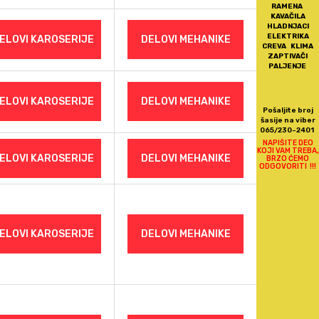
RAMENA
KAVAČILA
HLADNJACI
ELEKTRIKA
ELOVI KAROSERIJE
DELOVI MEHANIKE
CREVA KLIMA
ZAPTIVAČI
PALJENJE
ELOVI KAROSERIJE
DELOVI MEHANIKE
Pošaljite broj
šasije na viber
065/230-2401
NAPIŠITE DEO
KOJI VAM TREBA,
ELOVI KAROSERIJE
DELOVI MEHANIKE
BRZO ĆEMO
ODGOVORITI !!!
ELOVI KAROSERIJE
DELOVI MEHANIKE