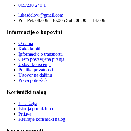
065/230-240-1
lukasdelovi@gmail.com
Pon-Pet: 08:00h - 16:00h Sub: 08:00h - 14:00h
Informacije o kupovini
O nama
Kako kupiti
Informacije o transportu
Često postavljena pitanja
Uslovi korišćenja
Politika privatnosti
Ugovor na daljinu
Prava potrošača
Korisnički nalog
Lista želja
Istorija porudžbina
Prijava
Kreirajte korisnički nalog
Novo u ponudi