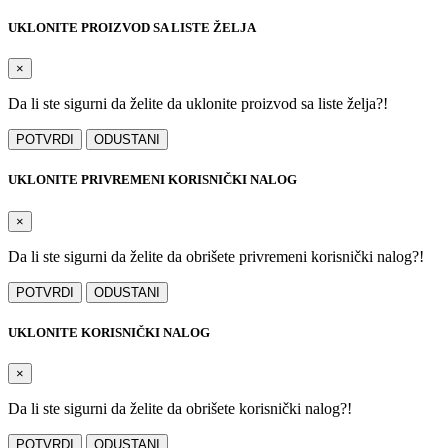
UKLONITE PROIZVOD SA LISTE ŽELJA
×
Da li ste sigurni da želite da uklonite proizvod sa liste želja?!
POTVRDI
ODUSTANI
UKLONITE PRIVREMENI KORISNIČKI NALOG
×
Da li ste sigurni da želite da obrišete privremeni korisnički nalog?!
POTVRDI
ODUSTANI
UKLONITE KORISNIČKI NALOG
×
Da li ste sigurni da želite da obrišete korisnički nalog?!
POTVRDI
ODUSTANI