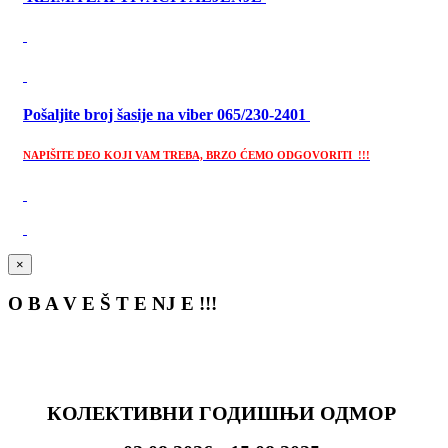
Pošaljite broj šasije na viber 065/230-2401
NAPIŠITE DEO KOJI VAM TREBA, BRZO ĆEMO ODGOVORITI !!!
×
O B A V E Š T E NJ E !!!
КОЛЕКТИВНИ ГОДИШЊИ ОДМОР