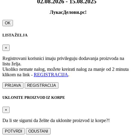
02.08.2026 - 15.08.2025
ЛукасДелови.рс!
OK
LISTA ŽELJA
×
Registrovani korisnici imaju privileguju dodavanja proizvoda na
listu želja.
Ukoliko nemate nalog, možete kreirati nalog za manje od 2 minuta
klikom na link -
REGISTRACIJA
.
PRIJAVA
REGISTRACIJA
UKLONITE PROIZVOD IZ KORPE
×
Da li ste sigurni da želite da uklonite proizvod iz korpe?!
POTVRDI
ODUSTANI