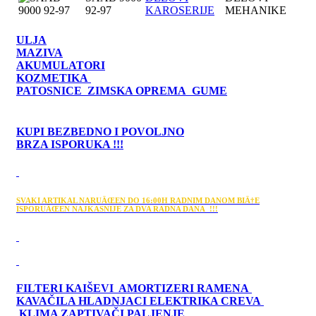
92-97
KAROSERIJE
MEHANIKE
ULJA
MAZIVA
AKUMULATORI
KOZMETIKA
PATOSNICE ZIMSKA OPREMA GUME
KUPI BEZBEDNO I POVOLJNO
BRZA ISPORUKA !!!
SVAKI ARTIKAL NARUÄŒEN DO 16:00H RADNIM DANOM BIÄ†E
ISPORUÄŒEN NAJKASNIJE ZA DVA RADNA DANA !!!
FILTERI KAIŠEVI AMORTIZERI RAMENA
KAVAČILA HLADNJACI ELEKTRIKA CREVA
KLIMA ZAPTIVAČI PALJENJE