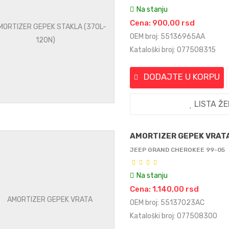
Na stanju
Cena: 900,00 rsd
OEM broj: 55136965AA
Kataloški broj: 077508315
DODAJTE U KORPU
LISTA Ž
AMORTIZER GEPEK VRAT
JEEP GRAND CHEROKEE 99-05
Na stanju
Cena: 1.140,00 rsd
OEM broj: 55137023AC
Kataloški broj: 077508300