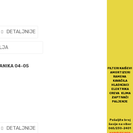
DETALJNIJE
ELJA
ANIKA 04-05
FILTERI KAIŠEVI
AMORTIZERI
RAMENA
KAVAČILA
HLADNJACI
ELEKTRIKA
CREVA KLIMA
ZAPTIVAČI
PALJENJE
Pošaljite broj
šasije na viber
DETALJNIJE
065/230-2401