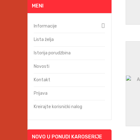
MENI
Informacije
Lista želja
Istorija porudžbina
Novosti
Kontakt
Prijava
Kreirajte korisnički nalog
NOVO U PONUDI KAROSERIJE