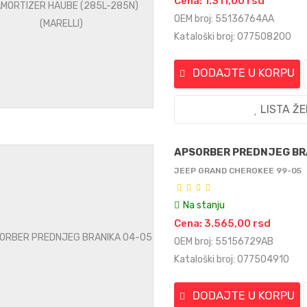
Cena: 1.311,00 rsd
OEM broj: 55136764AA
Kataloški broj: 077508200
DODAJTE U KORPU
LISTA Ž
APSORBER PREDNJEG BR
JEEP GRAND CHEROKEE 99-05
Na stanju
Cena: 3.565,00 rsd
OEM broj: 55156729AB
Kataloški broj: 077504910
DODAJTE U KORPU