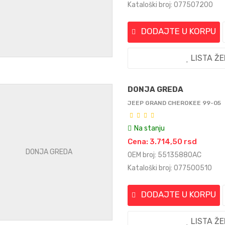
Kataloški broj: 077507200
DODAJTE U KORPU
LISTA Ž
DONJA GREDA
JEEP GRAND CHEROKEE 99-05
Na stanju
Cena: 3.714,50 rsd
OEM broj: 55135880AC
Kataloški broj: 077500510
DODAJTE U KORPU
LISTA Ž