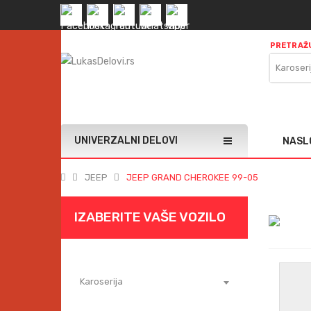
PRETRAŽU
Karoseri
UNIVERZALNI DELOVI
NASL
JEEP
JEEP GRAND CHEROKEE 99-05
IZABERITE VAŠE VOZILO
Karoserija