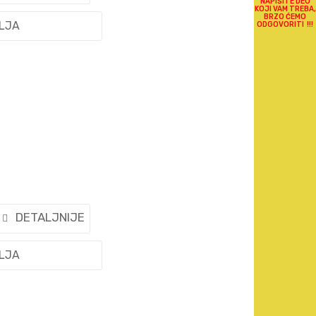
NAPIŠITE DEO
KOJI VAM TREBA,
BRZO ĆEMO
ELJA
ODGOVORITI !!!
DETALJNIJE
ELJA