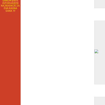
DANOM BIÄ†E
ISPORUÄŒEN
NAJKASNIJE ZA
DVA RADNA
DANA !!!