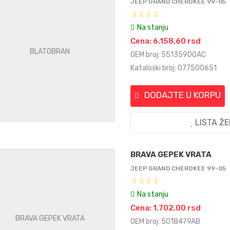
JEEP GRAND CHEROKEE 99-05
Na stanju
Cena: 6.158,60 rsd
OEM broj: 55135900AC
Kataloški broj: 077500651
DODAJTE U KORPU
LISTA Ž
BRAVA GEPEK VRATA
JEEP GRAND CHEROKEE 99-05
Na stanju
Cena: 1.702,00 rsd
OEM broj: 5018479AB