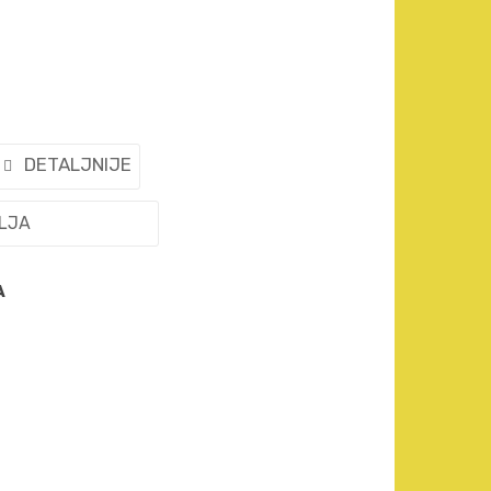
DETALJNIJE
ELJA
A