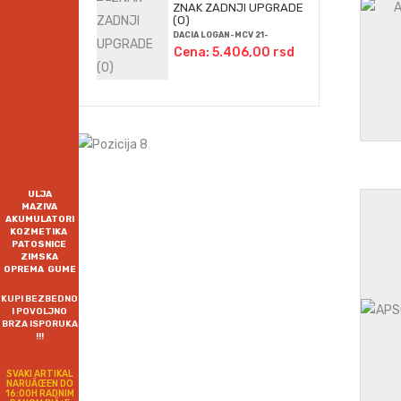
ZNAK ZADNJI UPGRADE
(O)
DACIA LOGAN-MCV 21-
Cena: 5.406,00 rsd
ULJA
MAZIVA
AKUMULATORI
KOZMETIKA
PATOSNICE
ZIMSKA
OPREMA GUME
KUPI BEZBEDNO
I POVOLJNO
BRZA ISPORUKA
!!!
SVAKI ARTIKAL
NARUÄŒEN DO
16:00H RADNIM