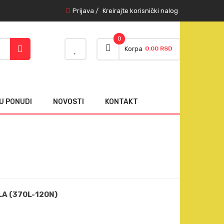
Prijava
/
Kreirajte korisnički nalog
0
Korpa
0.00 RSD
U PONUDI
NOVOSTI
KONTAKT
A (370L-120N)