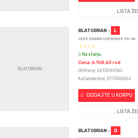
LISTA Ž
BLATOBRAN -
L
JEEP GRAND CHEROKEE 99-05
Na stanju
Cena: 6.158,60 rsd
OEM broj: 55135901AC
Kataloški broj: 077500652
DODAJTE U KORPU
LISTA Ž
BLATOBRAN -
D