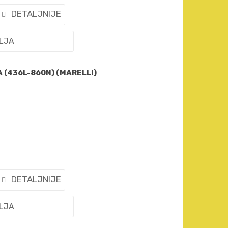
DETALJNIJE
ELJA
 (436L-860N) (MARELLI)
DETALJNIJE
ELJA