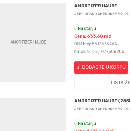
AMORTIZER HAUBE
JEEP GRAND CHEROKEE 99-05
Na stanju
Cena: 633,60 rsd
OEM broj: 55136764AA
Kataloški broj: 077508205
DODAJTE U KORPU
LISTA Ž
AMORTIZER HAUBE (285L
JEEP GRAND CHEROKEE 99-05
Na stanju